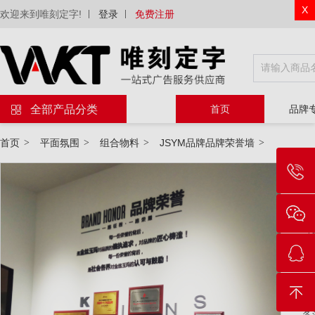
X
欢迎来到唯刻定字!
登录
免费注册
全部产品分类
首页
品牌
首页
>
平面氛围
>
组合物料
>
JSYM品牌品牌荣誉墙
>
物
等
规
套
备