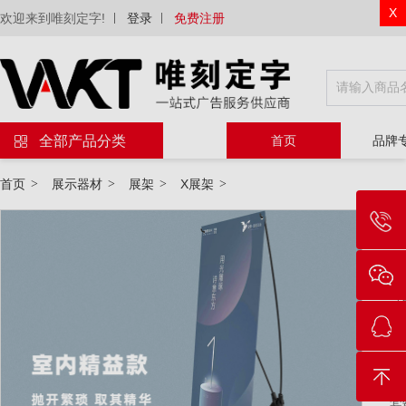
X
欢迎来到唯刻定字!
登录
免费注册
全部产品分类
首页
品牌
首页
>
展示器材
>
展架
>
X展架
>
物
等
规
属
套