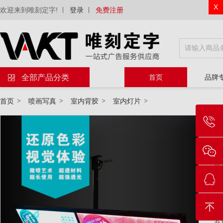
X
欢迎来到唯刻定字!
登录
免费注册
全部产品分类
首页
品牌
首页
>
喷画写真
>
室内背胶
>
室内灯片
>
物
材
属
尺
套