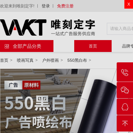
X
欢迎来到唯刻定字!
登录
免费注册
全部产品分类
首页
品牌
首页
>
喷画写真
>
户外喷画
>
550黑白布
>
物
材
后
尺