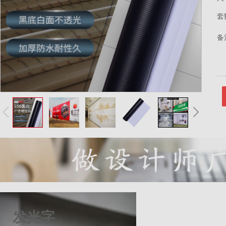
套
备
发光字