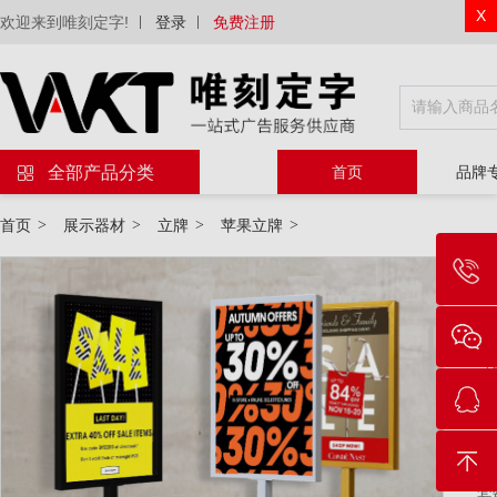
X
欢迎来到唯刻定字!
登录
免费注册
全部产品分类
首页
品牌
首页
>
展示器材
>
立牌
>
苹果立牌
>
物
等
规
套