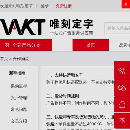
X
欢迎来到唯刻定字!
登录
免费注册
全部产品分类
首页
品牌
首页
>
合作物流
新手指南
一、支持快运和专车
除了物流和快递配送外，平台支持零担快运和
采购流程
二、发货时间规则
账户管理
广告物料不同，制作时间不同，具体请咨询客
常见问题
三、快运和专车发货对货物的尺寸、重量限制
会员介绍
快运：
单件重量不超过4000KG，单件最长边